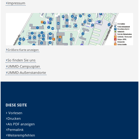
Impressum
Größere Karte anzeigen
So finden Sie uns
UMMD-Campusplan
UMMD-Außenstandorte
Sicherheitsabfrage:
DIESE SEITE
Lösung:
Vorlesen
Drucken
Als PDF anzeigen
Permalink
Weiterempfehlen