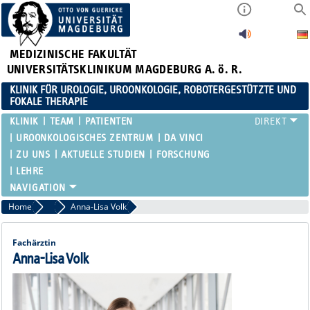
MEDIZINISCHE FAKULTÄT
UNIVERSITÄTSKLINIKUM MAGDEBURG A. ö. R.
KLINIK FÜR UROLOGIE, UROONKOLOGIE, ROBOTERGESTÜTZTE UND
FOKALE THERAPIE
KLINIK
TEAM
PATIENTEN
UROONKOLOGISCHES ZENTRUM
DA VINCI
ZU UNS
AKTUELLE STUDIEN
FORSCHUNG
LEHRE
Home
Fachärzte
Anna-Lisa Volk
Fachärztin
Anna-Lisa Volk