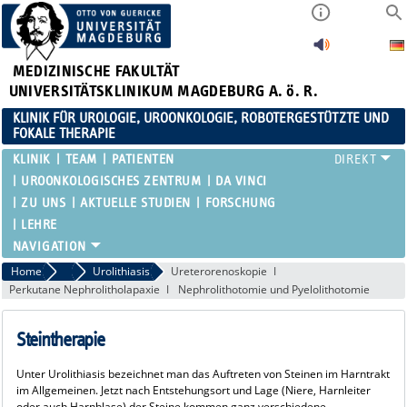
MEDIZINISCHE FAKULTÄT
UNIVERSITÄTSKLINIKUM MAGDEBURG A. ö. R.
KLINIK FÜR UROLOGIE, UROONKOLOGIE, ROBOTERGESTÜTZTE UND
FOKALE THERAPIE
KLINIK
TEAM
PATIENTEN
UROONKOLOGISCHES ZENTRUM
DA VINCI
ZU UNS
AKTUELLE STUDIEN
FORSCHUNG
LEHRE
Home
Schwerpunkte
Urolithiasis
Ureterorenoskopie
Perkutane Nephrolitholapaxie
Nephrolithotomie und Pyelolithotomie
Steintherapie
Unter Urolithiasis bezeichnet man das Auftreten von Steinen im Harntrakt
im Allgemeinen. Jetzt nach Entstehungsort und Lage (Niere, Harnleiter
oder auch Harnblase) der Steine kommen ganz verschiedene