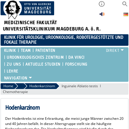
MEDIZINISCHE FAKULTÄT
UNIVERSITÄTSKLINIKUM MAGDEBURG A. ö. R.
KLINIK FÜR UROLOGIE, UROONKOLOGIE, ROBOTERGESTÜTZTE UND
FOKALE THERAPIE
KLINIK
TEAM
PATIENTEN
UROONKOLOGISCHES ZENTRUM
DA VINCI
ZU UNS
AKTUELLE STUDIEN
FORSCHUNG
LEHRE
Home
Onkologie
Hodenkarzinom
Inguinale Ablatio testis
Chemotherapie
Hodenkarzinom
Der Hodenkrebs ist eine Erkrankung, die meist junge Männer zwischen 20
und 40 Jahren befällt. In dieser Altersgruppe stellt sie die häufigste
Krebserkrankung dar. Die Verdachtsdiagnose wird häufig durch das